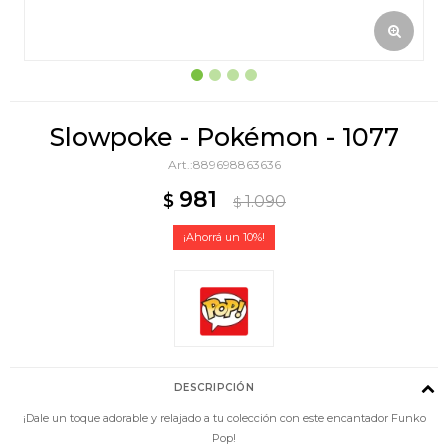
Slowpoke - Pokémon - 1077
889698863636
981
$
1.090
$
10
DESCRIPCIÓN
¡Dale un toque adorable y relajado a tu colección con este encantador Funko
Pop!