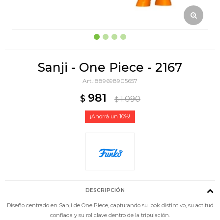
Sanji - One Piece - 2167
889698905657
981
$
1.090
$
10
DESCRIPCIÓN
Diseño centrado en Sanji de One Piece, capturando su look distintivo, su actitud
confiada y su rol clave dentro de la tripulación.