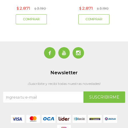
2.871
2.871
$
3.190
$
3.190
$
$



Newsletter
¡Suscribite y recibí todas nuestras novedades!
SUSCRIBIRME