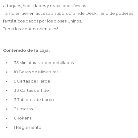
attaques, habilidades y reacciones únicas.
También tienen acceso a sus propio Tide Deck, lleno de poderes
fantásticos dados por los dioses Chinos.
Tomá los vientos orientales!
Contenido de la caja:
35 Miniaturas super detalladas
10 Bases de Miniaturas
5 Cartas de Héroe
30 Cartas de Tide
3 Tableros de barco
3 Losetas
6 Tokens
1 Reglamento