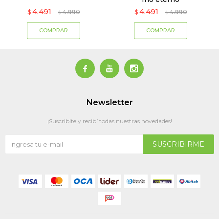
4.491
4.491
$
4.990
$
4.990
$
$



Newsletter
¡Suscribite y recibí todas nuestras novedades!
SUSCRIBIRME