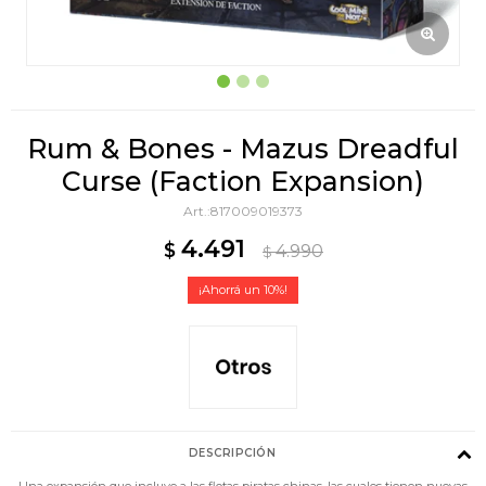
Rum & Bones - Mazus Dreadful
Curse (Faction Expansion)
817009019373
4.491
$
4.990
$
10
DESCRIPCIÓN
Una expansión que incluye a las flotas piratas chinas, las cuales tienen nuevas