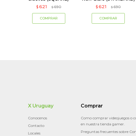
621
621
$
690
$
690
$
$
X Uruguay
Comprar
Conocenos
Como comprar videojuegos o c
en nuestra tienda gamer.
Contacto
Preguntas frecuentes sobre Con
Locales