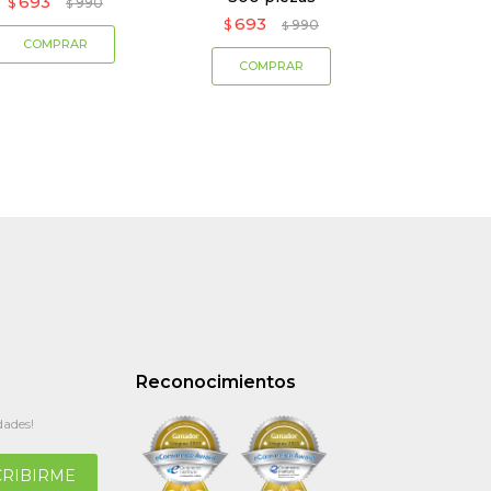
693
$
990
$
693
$
990
$
Reconocimientos
dades!
CRIBIRME