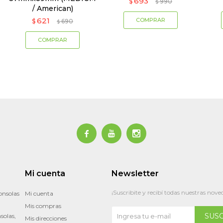
693
$
990
$
/ American)
621
$
690
$



Mi cuenta
Newsletter
¡Suscribite y recibí todas nuestras nove
onsolas
Mi cuenta
Mis compras
SUS
solas,
Mis direcciones