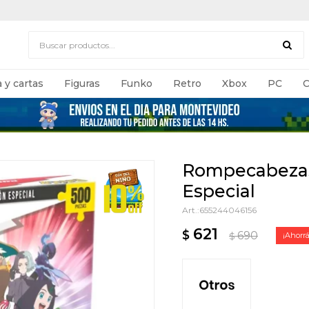
 y cartas
Figuras
Funko
Retro
Xbox
PC
C
Rompecabezas
Especial
655244046156
621
$
690
$