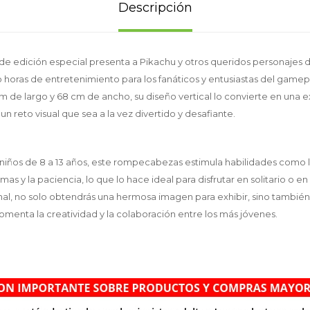
Descripción
 edición especial presenta a Pikachu y otros queridos personajes d
oras de entretenimiento para los fanáticos y entusiastas del gamep
 de largo y 68 cm de ancho, su diseño vertical lo convierte en una 
n reto visual que sea a la vez divertido y desafiante.
ños de 8 a 13 años, este rompecabezas estimula habilidades como la
as y la paciencia, lo que lo hace ideal para disfrutar en solitario o 
final, no solo obtendrás una hermosa imagen para exhibir, sino tambié
menta la creatividad y la colaboración entre los más jóvenes.