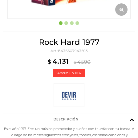
Rock Hard 1977
8436607943693
4.131
$
4.590
$
10
DESCRIPCIÓN
Es el año 1977. Eres un músico prometedor y sueñas con triunfar con tu banda. A
lo largo de los meses siguientes ensayarás, tocarás, escribirás canciones y