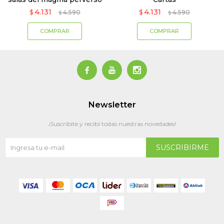
4.131
4.131
$
4.590
$
4.590
$
$



Newsletter
¡Suscribite y recibí todas nuestras novedades!
SUSCRIBIRME