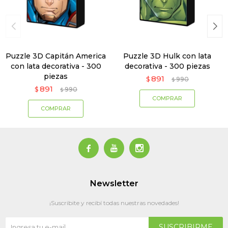
Puzzle 3D Capitán America
Puzzle 3D Hulk con lata
con lata decorativa - 300
decorativa - 300 piezas
piezas
891
$
990
$
891
$
990
$



Newsletter
¡Suscribite y recibí todas nuestras novedades!
SUSCRIBIRME