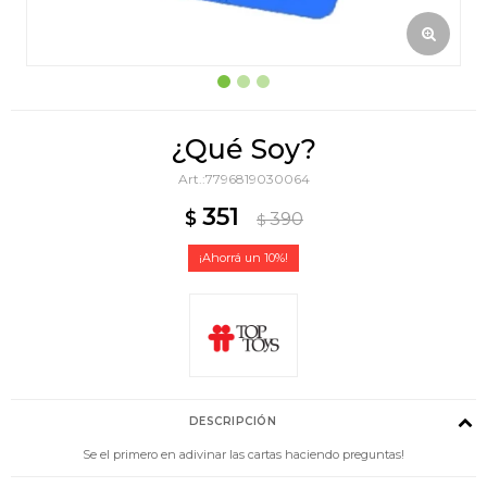
¿Qué Soy?
7796819030064
351
$
390
$
10
DESCRIPCIÓN
Se el primero en adivinar las cartas haciendo preguntas!