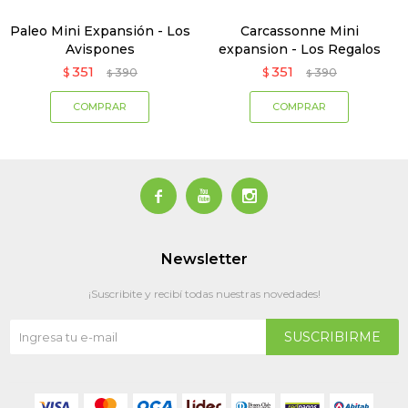
Paleo Mini Expansión - Los
Carcassonne Mini
Avispones
expansion - Los Regalos
351
351
$
390
$
390
$
$



Newsletter
¡Suscribite y recibí todas nuestras novedades!
SUSCRIBIRME