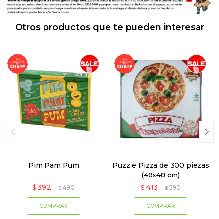
Otros productos que te pueden interesar
Pim Pam Pum
Puzzle Pizza de 300 piezas
(48x48 cm)
392
413
$
490
$
590
$
$