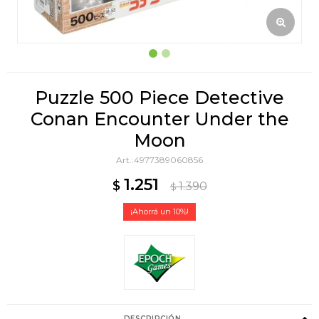
Puzzle 500 Piece Detective
Conan Encounter Under the
Moon
4977389060856
1.251
$
1.390
$
10
DESCRIPCIÓN