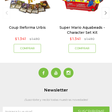
Coup Reforma Urbis
Super Mario Aquabeads -
Character Set Kit
1.341
1.341
$
1.490
$
1.490
$
$



Newsletter
¡Suscribite y recibí todas nuestras novedades!
SUSCRIBIRME