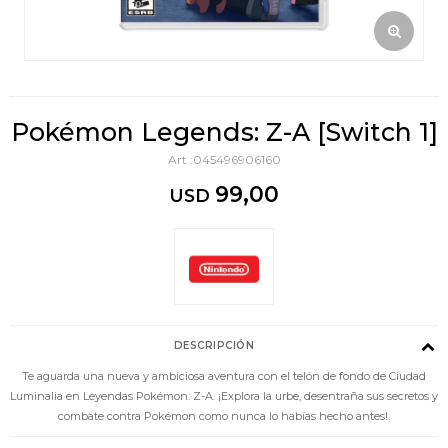
Pokémon Legends: Z-A [Switch 1]
045496906160
99,00
USD
DESCRIPCIÓN
Te aguarda una nueva y ambiciosa aventura con el telón de fondo de Ciudad
Luminalia en Leyendas Pokémon: Z-A. ¡Explora la urbe, desentraña sus secretos y
combate contra Pokémon como nunca lo habías hecho antes!.