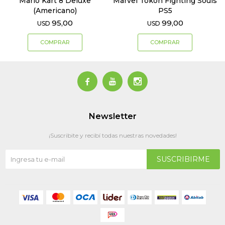
Mario Kart 8 Deluxe
Marvel Tokon Fighting Souls
(Americano)
PS5
95,00
99,00
USD
USD



Newsletter
¡Suscribite y recibí todas nuestras novedades!
SUSCRIBIRME