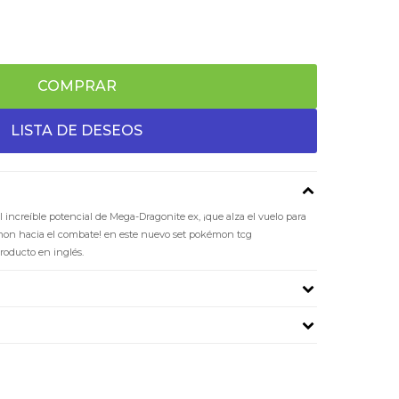
COMPRAR
 increíble potencial de Mega-Dragonite ex, ¡que alza el vuelo para
émon hacia el combate! en este nuevo set pokémon tcg
oducto en inglés.