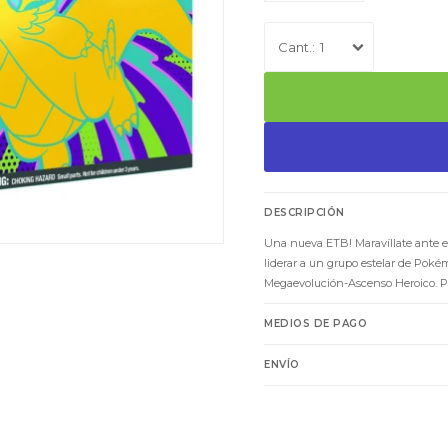
1
DESCRIPCIÓN
Una nueva ETB! Maravíllate ante el
liderar a un grupo estelar de Pok
Megaevolución-Ascenso Heroico. Pr
MEDIOS DE PAGO
ENVÍO