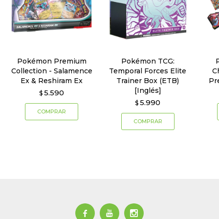
Pokémon Premium
Pokémon TCG:
Collection - Salamence
Temporal Forces Elite
C
Ex & Reshiram Ex
Trainer Box (ETB)
Pr
[Inglés]
5.590
$
5.990
$


