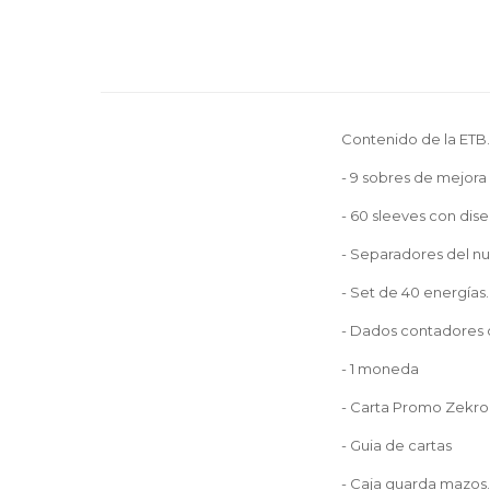
Contenido de la ETB.
- 9 sobres de mejo
- 60 sleeves con dis
- Separadores del 
- Set de 40 energías.
- Dados contadores 
- 1 moneda
- Carta Promo Zekr
- Guia de cartas
- Caja guarda mazos.