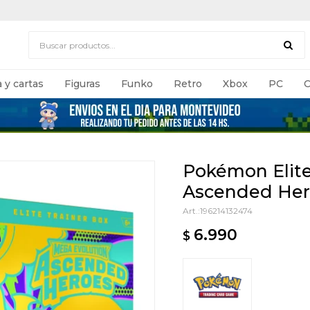
 y cartas
Figuras
Funko
Retro
Xbox
PC
C
Pokémon Elite 
Ascended Hero
196214132474
6.990
$