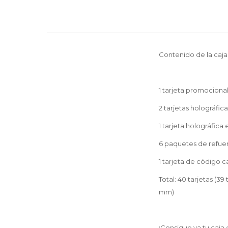
Contenido de la caja 
1 tarjeta promocion
2 tarjetas holográf
1 tarjeta holográfi
6 paquetes de refu
1 tarjeta de código
Total: 40 tarjetas (
mm)
¡Consigue ya tu caja