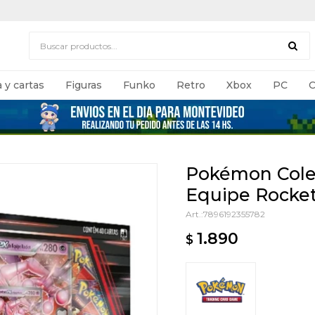
 y cartas
Figuras
Funko
Retro
Xbox
PC
C
Pokémon Cole
Equipe Rocke
7896192355782
1.890
$