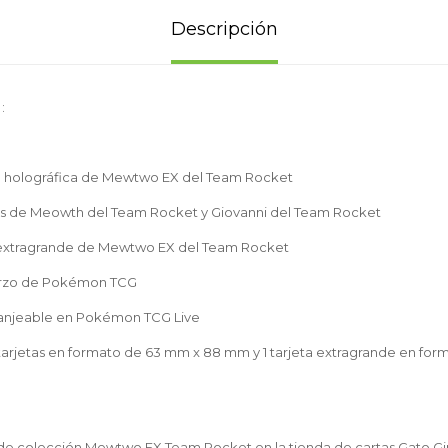
Descripción
:
al holográfica de Mewtwo EX del Team Rocket
icas de Meowth del Team Rocket y Giovanni del Team Rocket
ca extragrande de Mewtwo EX del Team Rocket
erzo de Pokémon TCG
 canjeable en Pokémon TCG Live
39 tarjetas en formato de 63 mm x 88 mm y 1 tarjeta extragrande en fo
 de colección Mewtwo EX Team Rocket en la tienda de cartas Gato Gi