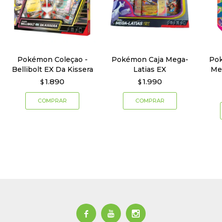
Pokémon Coleçao -
Pokémon Caja Mega-
Pok
Bellibolt EX Da Kissera
Latias EX
Me
1.890
1.990
$
$


