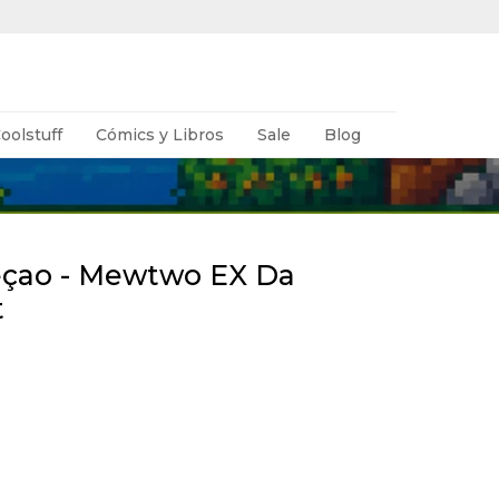
oolstuff
Cómics y Libros
Sale
Blog
çao - Mewtwo EX Da
t