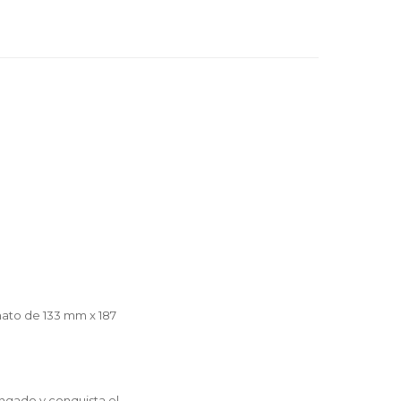
rmato de 133 mm x 187
ngado y conquista el