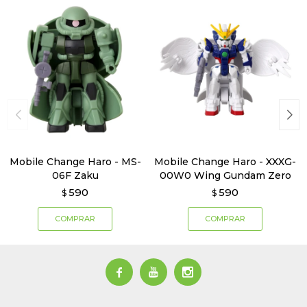
Mobile Change Haro - MS-
Mobile Change Haro - XXXG-
06F Zaku
00W0 Wing Gundam Zero
590
590
$
$


