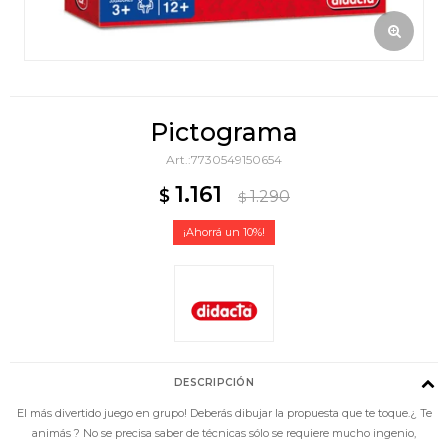
Pictograma
7730549150654
1.161
$
1.290
$
10
DESCRIPCIÓN
El más divertido juego en grupo! Deberás dibujar la propuesta que te toque.¿ Te
animás ? No se precisa saber de técnicas sólo se requiere mucho ingenio,