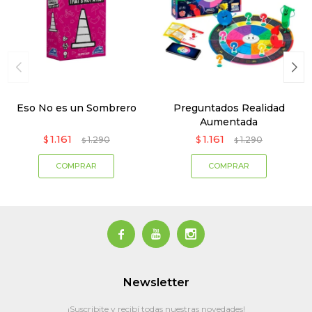
Eso No es un Sombrero
Preguntados Realidad
Aumentada
1.161
1.161
$
1.290
$
1.290
$
$



Newsletter
¡Suscribite y recibí todas nuestras novedades!