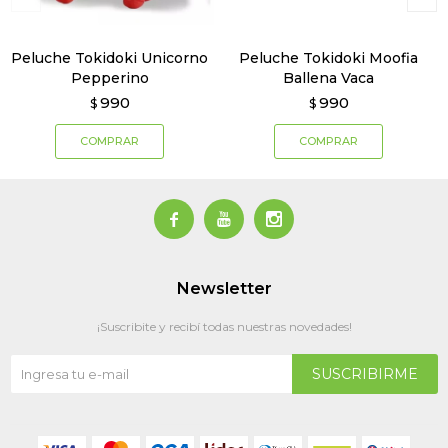
Peluche Tokidoki Unicorno
Peluche Tokidoki Moofia
Pepperino
Ballena Vaca
990
990
$
$



Newsletter
¡Suscribite y recibí todas nuestras novedades!
SUSCRIBIRME