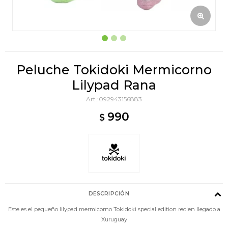
Peluche Tokidoki Mermicorno
Lilypad Rana
092943156883
990
$
DESCRIPCIÓN
Este es el pequeño lilypad mermicorno Tokidoki special edition recien llegado a
Xuruguay