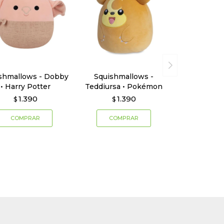
shmallows - Dobby
Squishmallows -
• Harry Potter
Teddiursa • Pokémon
1.390
1.390
$
$