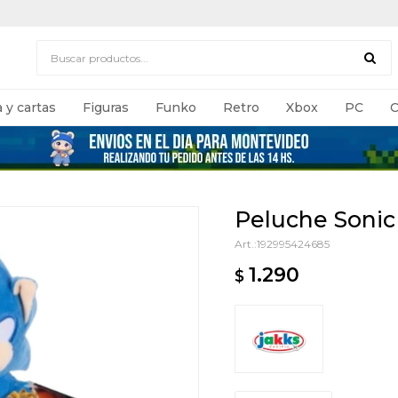
 y cartas
Figuras
Funko
Retro
Xbox
PC
C
Peluche Sonic 
192995424685
1.290
$