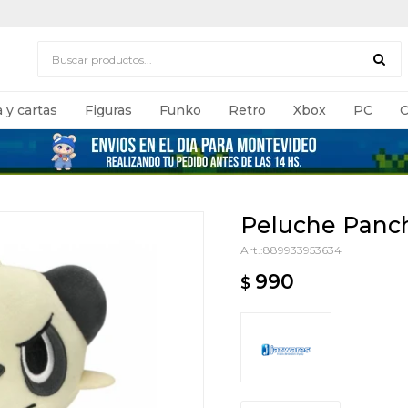
 y cartas
Figuras
Funko
Retro
Xbox
PC
C
Peluche Pan
889933953634
990
$