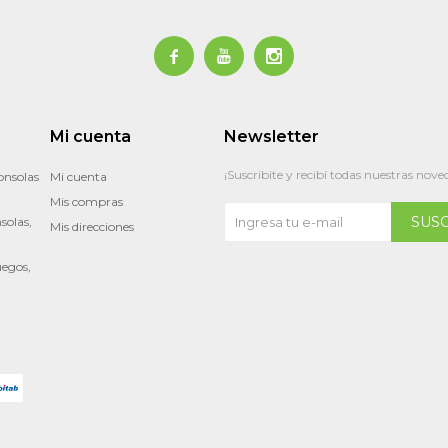



Mi cuenta
Newsletter
¡Suscribite y recibí todas nuestras nove
onsolas
Mi cuenta
Mis compras
SUS
solas,
Mis direcciones
uegos,