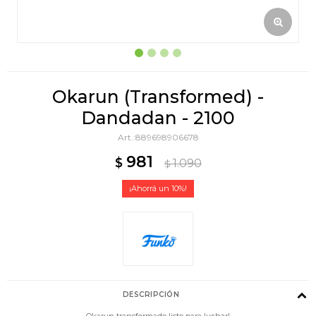
Okarun (Transformed) -
Dandadan - 2100
889698906678
981
$
1.090
$
10
DESCRIPCIÓN
Okarun transformado listo para luchar!