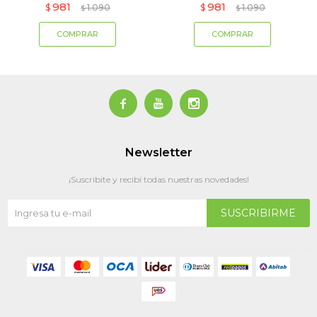
981
981
$
1.090
$
1.090
$
$



Newsletter
¡Suscribite y recibí todas nuestras novedades!
SUSCRIBIRME