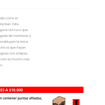
cida como el
i Ikari. Este
lguna vez tuvo que
cargada de mantener y
nstituyen la única
 chicos que hayan
áginas con solapas,
edición es mucho más
os