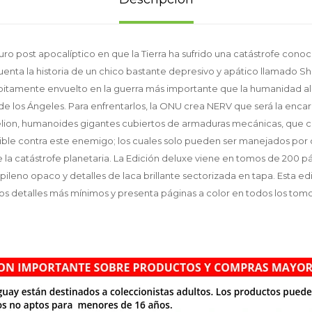
ro post apocalíptico en que la Tierra ha sufrido una catástrofe cono
ta la historia de un chico bastante depresivo y apático llamado Shinj
úbitamente envuelto en la guerra más importante que la humanidad a
a de los Ángeles. Para enfrentarlos, la ONU crea NERV que será la en
lion, humanoides gigantes cubiertos de armaduras mecánicas, que co
ible contra este enemigo; los cuales solo pueden ser manejados por
e la catástrofe planetaria. La Edición deluxe viene en tomos de 200 p
pileno opaco y detalles de laca brillante sectorizada en tapa. Esta 
 los detalles más mínimos y presenta páginas a color en todos los tom