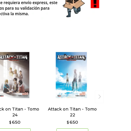
ck on Titan - Tomo
Attack on Titan - Tomo
24
22
650
650
$
$