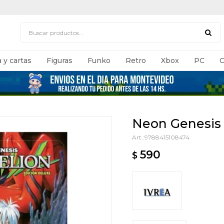
 y cartas
Figuras
Funko
Retro
Xbox
PC
C
Neon Genesis 
9788415108474
590
$