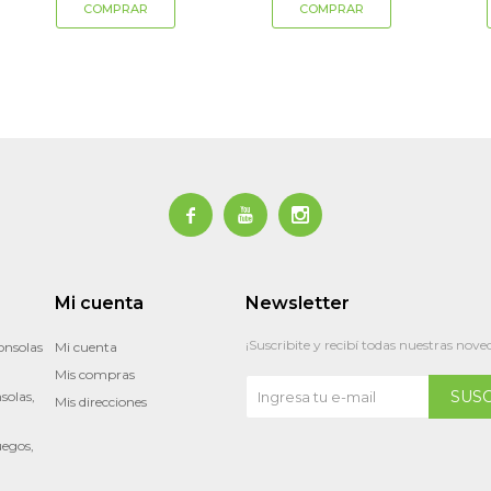



Mi cuenta
Newsletter
¡Suscribite y recibí todas nuestras nove
onsolas
Mi cuenta
Mis compras
SUS
solas,
Mis direcciones
uegos,