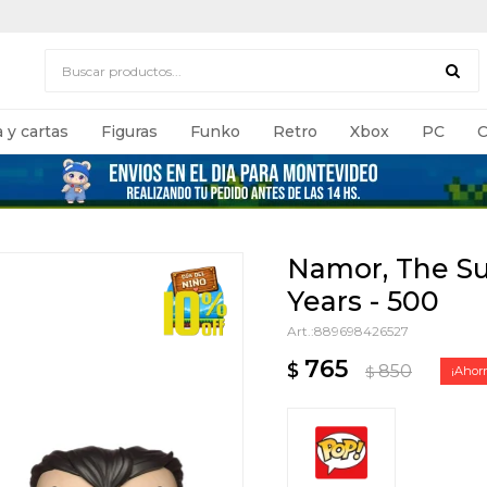
 y cartas
Figuras
Funko
Retro
Xbox
PC
C
Namor, The Su
Years - 500
889698426527
765
$
850
$