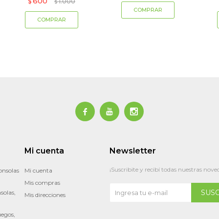
600
$
1.000
$



Mi cuenta
Newsletter
¡Suscribite y recibí todas nuestras nove
onsolas
Mi cuenta
Mis compras
SUS
solas,
Mis direcciones
uegos,