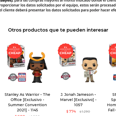
Otros productos que te pueden interesar
Stanley As Warrior • The
J. Jonah Jameson •
St
Office [Exclusivo -
Marvel [Exclusivo] -
Sp
Summer Convention
1057
Home
2021] - 1145
Fall
774
$
1.290
$