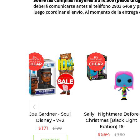
Joe Gardner • Soul
Sally · Nightmare Before
Disney - 742
Christmas [Black Light
Edition] 16
171
$
190
$
594
$
990
$