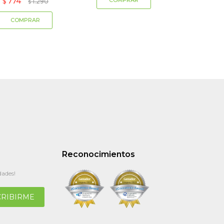
774
$
1.290
$
Reconocimientos
dades!
CRIBIRME