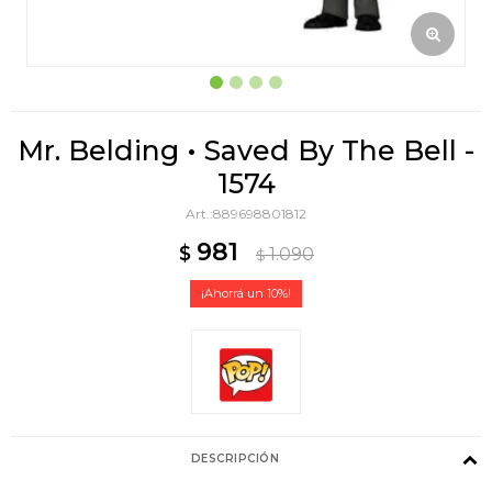
Mr. Belding • Saved By The Bell -
1574
889698801812
981
$
1.090
$
10
DESCRIPCIÓN