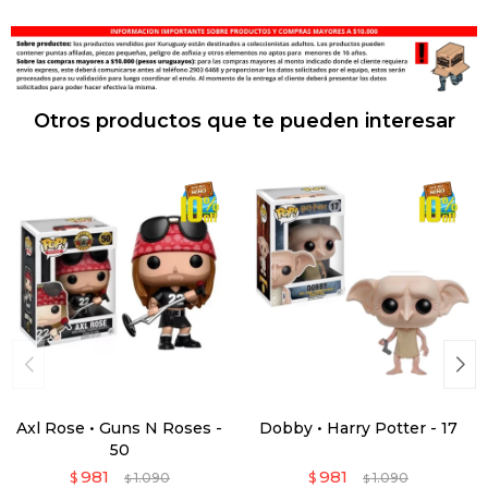
Otros productos que te pueden interesar
Axl Rose • Guns N Roses -
Dobby • Harry Potter - 17
50
981
981
$
1.090
$
1.090
$
$