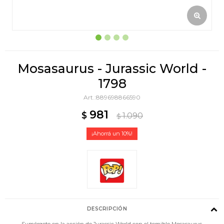
Mosasaurus - Jurassic World -
1798
889698866590
981
$
1.090
$
10
DESCRIPCIÓN
Sumérgete en la acción de Jurassic World con el temible Mosasaurus.