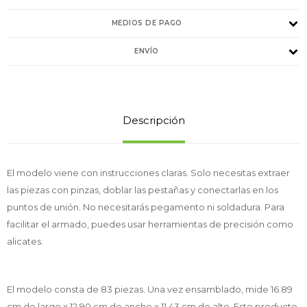
MEDIOS DE PAGO
ENVÍO
Descripción
El modelo viene con instrucciones claras. Solo necesitas extraer
las piezas con pinzas, doblar las pestañas y conectarlas en los
puntos de unión. No necesitarás pegamento ni soldadura. Para
facilitar el armado, puedes usar herramientas de precisión como
alicates.
El modelo consta de 83 piezas. Una vez ensamblado, mide 16.89
cm de largo x 12.90 cm de ancho x 11.43 cm de alto. Este producto