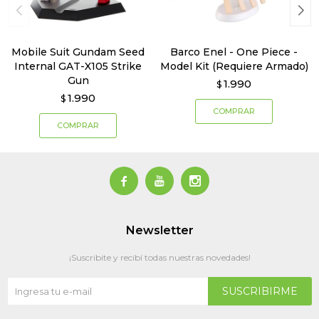
Mobile Suit Gundam Seed
Barco Enel - One Piece -
Internal GAT-X105 Strike
Model Kit (Requiere Armado)
Gun
1.990
$
1.990
$



Newsletter
¡Suscribite y recibí todas nuestras novedades!
SUSCRIBIRME