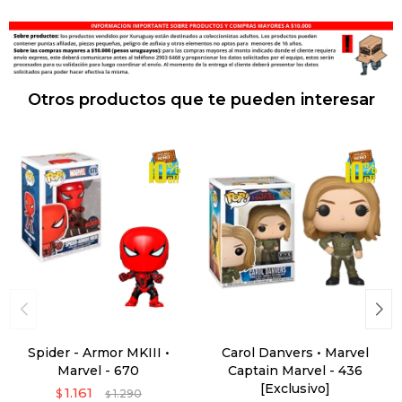
Otros productos que te pueden interesar
Spider - Armor MKIII •
Carol Danvers • Marvel
Marvel - 670
Captain Marvel - 436
[Exclusivo]
1.161
$
1.290
$