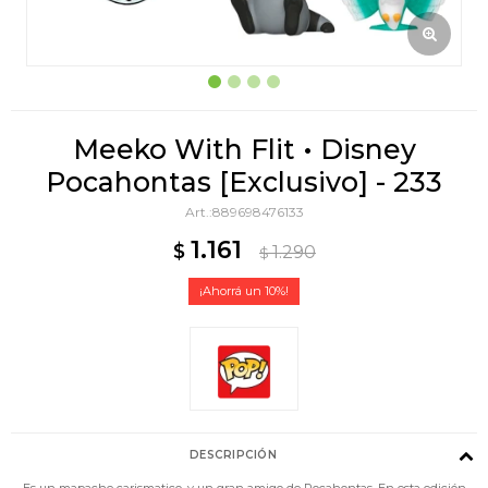
Meeko With Flit • Disney
Pocahontas [Exclusivo] - 233
889698476133
1.161
$
1.290
$
10
DESCRIPCIÓN
Es un mapache carismatico, y un gran amigo de Pocahontas. En esta edición