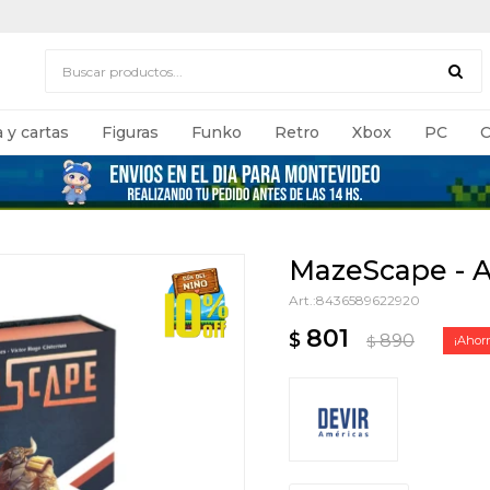
 y cartas
Figuras
Funko
Retro
Xbox
PC
C
MazeScape - 
8436589622920
801
$
890
$