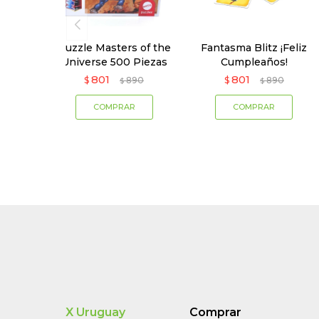
Puzzle Masters of the
Fantasma Blitz ¡Feliz
Universe 500 Piezas
Cumpleaños!
801
801
$
890
$
890
$
$
X Uruguay
Comprar