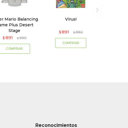
er Mario Balancing
Virus!
ame Plus Desert
Stage
891
$
990
$
891
$
990
$
Reconocimientos