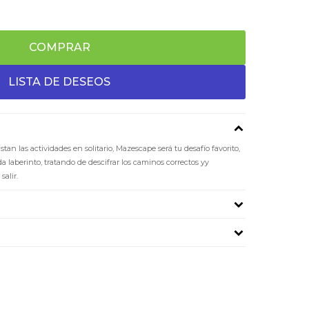
COMPRAR
stan las actividades en solitario, Mazescape será tu desafío favorito,
da laberinto, tratando de descifrar los caminos correctos yy
salir.