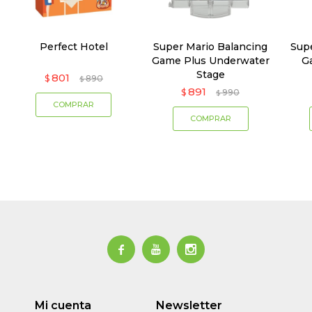
Perfect Hotel
Super Mario Balancing
Sup
Game Plus Underwater
G
Stage
801
$
890
$
891
$
990
$



Mi cuenta
Newsletter