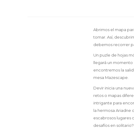
Abrimos el mapa para
tomar. Así, descubri
debemos recorrer par
Un puzle de hojas m
llegará un momento 
encontremos la salida
mesa Mazescape.
Devir inicia una nue
retos o mapas difer
intrigante para enco
la hermosa Ariadne 
escabrosos lugares c
desafíos en solitario?