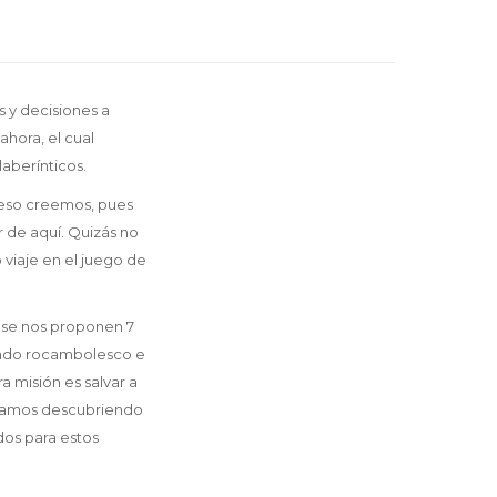
 y decisiones a
hora, el cual
aberínticos.
 eso creemos, pues
 de aquí. Quizás no
 viaje en el juego de
o se nos proponen 7
undo rocambolesco e
 misión es salvar a
 vamos descubriendo
dos para estos