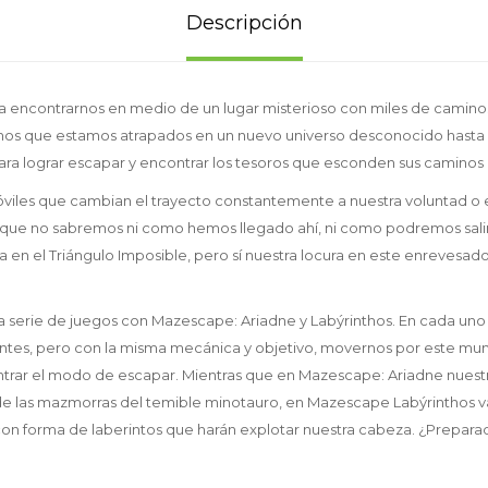
Descripción
 encontrarnos en medio de un lugar misterioso con miles de caminos
mos que estamos atrapados en un nuevo universo desconocido hasta a
a lograr escapar y encontrar los tesoros que esconden sus caminos l
óviles que cambian el trayecto constantemente a nuestra voluntad o
que no sabremos ni como hemos llegado ahí, ni como podremos salir
 en el Triángulo Imposible, pero sí nuestra locura en este enrevesado
va serie de juegos con Mazescape: Ariadne y Labýrinthos. En cada un
entes, pero con la misma mecánica y objetivo, movernos por este m
ntrar el modo de escapar. Mientras que en Mazescape: Ariadne nuestra
de las mazmorras del temible minotauro, en Mazescape Labýrinthos
on forma de laberintos que harán explotar nuestra cabeza. ¿Prepara