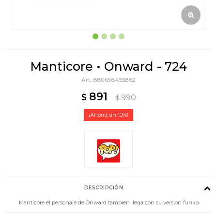
Manticore • Onward - 724
889698455862
891
$
990
$
10
DESCRIPCIÓN
Manticore el personaje de Onward tambien llega con su version funko