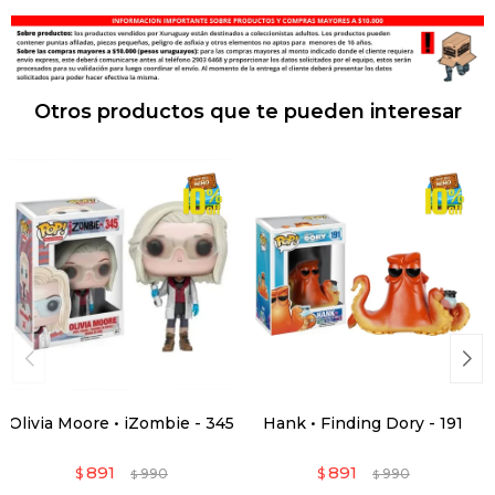
Otros productos que te pueden interesar
Olivia Moore • iZombie - 345
Hank • Finding Dory - 191
891
891
$
990
$
990
$
$