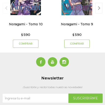
Noragami - Tomo 10
Noragami - Tomo 9
590
590
$
$



Newsletter
¡Suscribite y recibí todas nuestras novedades!
SUSCRIBIRME