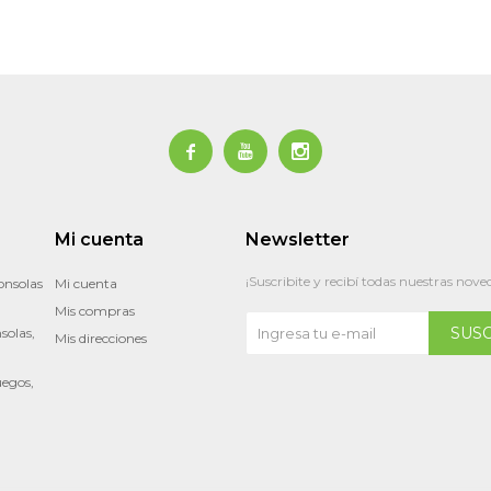



Mi cuenta
Newsletter
¡Suscribite y recibí todas nuestras nove
onsolas
Mi cuenta
Mis compras
SUS
solas,
Mis direcciones
uegos,