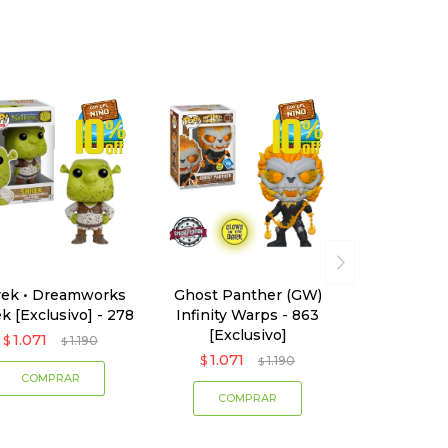
rek • Dreamworks
Ghost Panther (GW)
k [Exclusivo] - 278
Infinity Warps - 863
[Exclusivo]
1.071
$
1.190
$
1.071
$
1.190
$