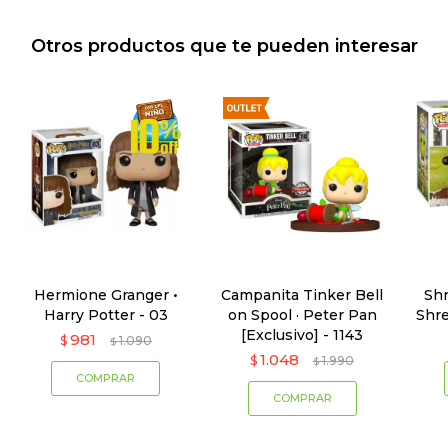
Otros productos que te pueden interesar
Hermione Granger •
Campanita Tinker Bell
Sh
Harry Potter - 03
on Spool · Peter Pan
Shre
[Exclusivo] - 1143
981
$
1.090
$
1.048
$
1.990
$