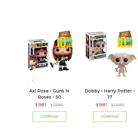
Axl Rose • Guns N
Dobby • Harry Potter -
Roses - 50
17
981
981
$
1.090
$
1.090
$
$