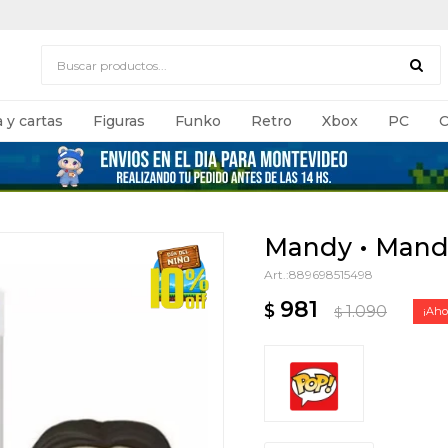
 y cartas
Figuras
Funko
Retro
Xbox
PC
C
Mandy • Mandy
889698515498
981
$
1.090
$