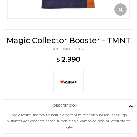
Magic Collector Booster - TMNT
195166308173
2.990
$
DESCRIPCIÓN
Magic recibe una dosis cuádruple de caos mutagénico, lasTortugas Ninja
Mutantes Adolescentes hacen su debut en el campo de batalla!. Producto en
ingles