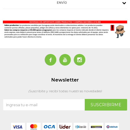
ENVÍO



Newsletter
¡Suscribite y recibí todas nuestras novedades!
SUSCRIBIRME