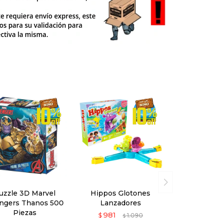
uzzle 3D Marvel
Hippos Glotones
ngers Thanos 500
Lanzadores
Piezas
981
$
1.090
$