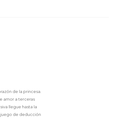
razón de la princesa.
de amor a terceras
iva llegue hasta la
n juego de deducción