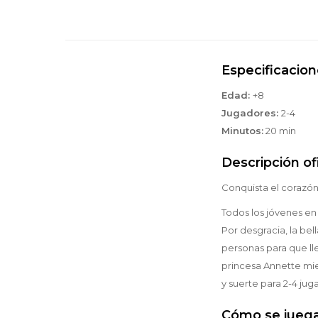
Especificacio
Edad:
+8
Jugadores:
2-4
Minutos:
20 min
Descripción ofi
Conquista el corazón
Todos los jóvenes en
Por desgracia, la bel
personas para que lle
princesa Annette mie
y suerte para 2-4 jug
Cómo se jueg