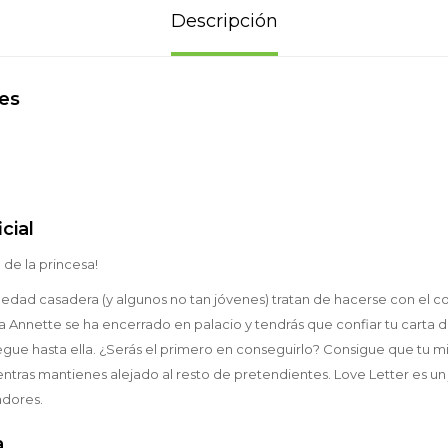
Descripción
nes
cial
 de la princesa!
 edad casadera (y algunos no tan jóvenes) tratan de hacerse con el co
la Annette se ha encerrado en palacio y tendrás que confiar tu carta 
gue hasta ella. ¿Serás el primero en conseguirlo? Consigue que tu mis
ntras mantienes alejado al resto de pretendientes. Love Letter es u
adores.
a