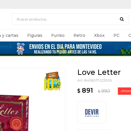
 y cartas
Figuras
Funko
Retro
Xbox
PC
C
Love Letter
8436017223309
891
$
990
$