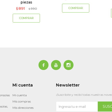
piezas
891
$
990
$



Mi cuenta
Newsletter
¡Suscribite y recibí todas nuestras nove
onsolas
Mi cuenta
Mis compras
SUS
solas,
Mis direcciones