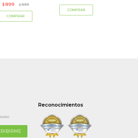
899
$
999
$
Reconocimientos
dades!
CRIBIRME