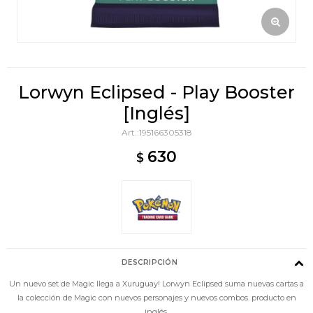
Lorwyn Eclipsed - Play Booster
[Inglés]
195166305318
630
$
DESCRIPCIÓN
Un nuevo set de Magic llega a Xuruguay! Lorwyn Eclipsed suma nuevas cartas a
la colección de Magic con nuevos personajes y nuevos combos. producto en
inglés.