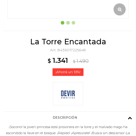
La Torre Encantada
8436017225648
1.341
$
1.490
$
10
DESCRIPCIÓN
¡Socorro! la joven princesa está prisionera en la torre y el malvado mago ha
escondido la llave en el bosque. ¡Rápido! ¡Apresúrate! ¡Busca sin descanso! ¡La