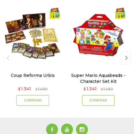
Coup Reforma Urbis
Super Mario Aquabeads -
Character Set Kit
1.341
1.341
$
1.490
$
1.490
$
$


