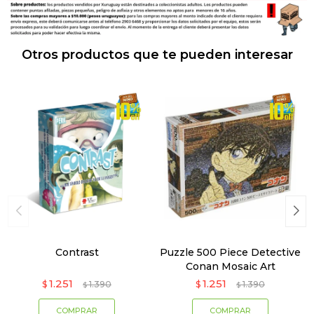
Otros productos que te pueden interesar
Contrast
Puzzle 500 Piece Detective
Conan Mosaic Art
1.251
1.251
$
1.390
$
1.390
$
$