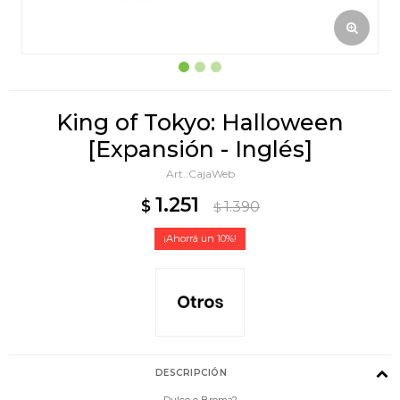
King of Tokyo: Halloween
[Expansión - Inglés]
CajaWeb
1.251
$
1.390
$
10
DESCRIPCIÓN
Dulce o Broma?