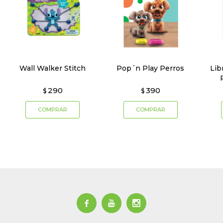
Wall Walker Stitch
Pop´n Play Perros
Lib
290
390
$
$


