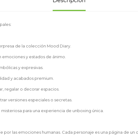
Descripción
pales:
sorpresa de la colección Mood Diary.
en emociones y estados de ánimo.
mbólicas y expresivas.
alidad y acabados premium.
r, regalar o decorar espacios.
trar versiones especiales o secretas.
 misteriosa para una experiencia de unboxing única.
je por las emociones humanas. Cada personaje es una página de un di