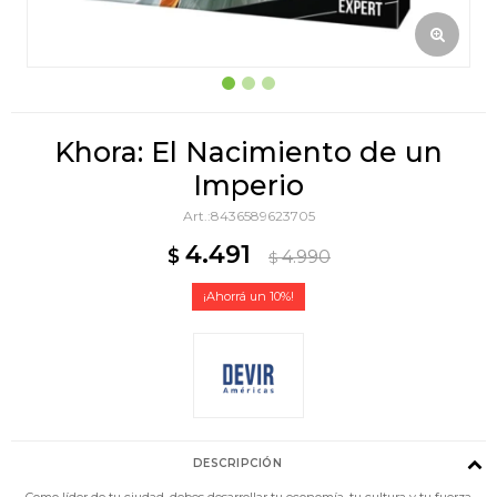
Khora: El Nacimiento de un
Imperio
8436589623705
4.491
$
4.990
$
10
DESCRIPCIÓN
Como líder de tu ciudad, debes desarrollar tu economía, tu cultura y tu fuerza