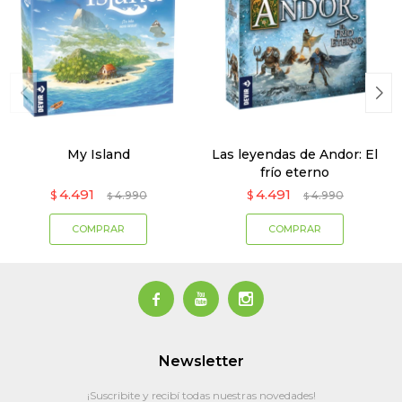
My Island
Las leyendas de Andor: El
frío eterno
4.491
4.491
$
4.990
$
4.990
$
$



Newsletter
¡Suscribite y recibí todas nuestras novedades!