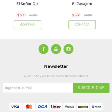
El Señor Dix
El Pasajero
531
531
$
590
$
590
$
$



Newsletter
¡Suscribite y recibí todas nuestras novedades!
SUSCRIBIRME