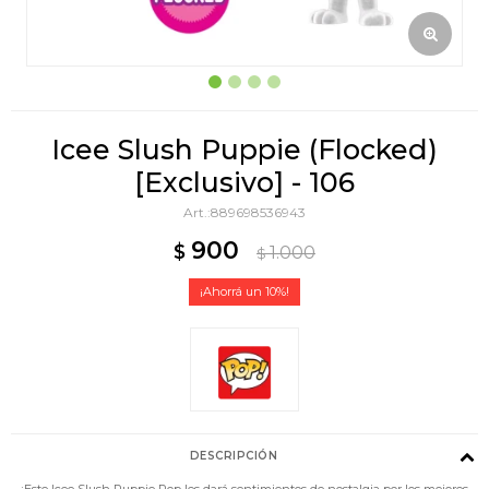
Icee Slush Puppie (Flocked)
[Exclusivo] - 106
889698536943
900
$
1.000
$
10
DESCRIPCIÓN
¡Este Icee Slush Puppie Pop les dará sentimientos de nostalgia por los mejores