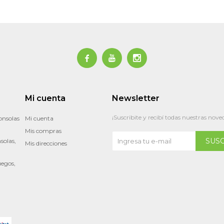



Mi cuenta
Newsletter
¡Suscribite y recibí todas nuestras nove
onsolas
Mi cuenta
Mis compras
SUS
solas,
Mis direcciones
uegos,