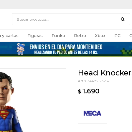
 y cartas
Figuras
Funko
Retro
Xbox
PC
C
Head Knocker
634482613252
1.690
$