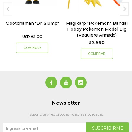
Obotchaman "Dr. Slump"
Magikarp "Pokemon", Bandai
Hobby Pokemon Model Big
(Requiere Armado)
61,00
USD
2.990
$



Newsletter
¡Suscribite y recibí todas nuestras novedades!
SUSCRIBIRME