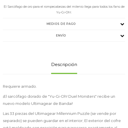
El Sarcófago de oro para el rompecabezas del milenio llega para todos los fans de
Yu-Gi-Oh!.
MEDIOS DE PAGO
ENVÍO
Descripción
Requiere armado.
¡El sarcófago dorado de "Yu-Gi-Oh! Duel Monsters" recibe un
nuevo modelo Ultimagear de Bandai!
Las 33 piezas del Ultimagear Millennium Puzzle (se vende por
separado) se pueden guardar en el interior; El exterior del cofre
está moldeado con precisión para parecerse exactamente al