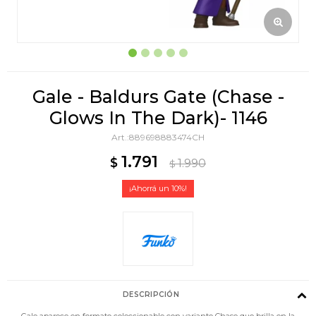
Gale - Baldurs Gate (Chase -
Glows In The Dark)- 1146
889698883474CH
1.791
$
1.990
$
10
DESCRIPCIÓN
Gale aparece en formato coleccionable con variante Chase que brilla en la