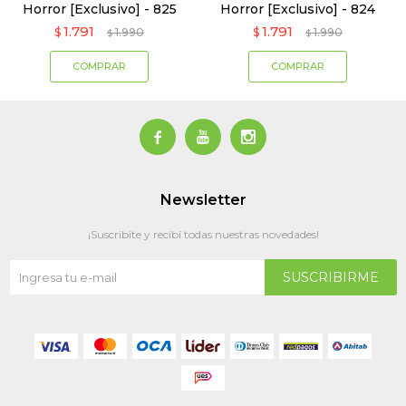
Horror [Exclusivo] - 825
Horror [Exclusivo] - 824
1.791
1.791
$
1.990
$
1.990
$
$



Newsletter
¡Suscribite y recibí todas nuestras novedades!
SUSCRIBIRME