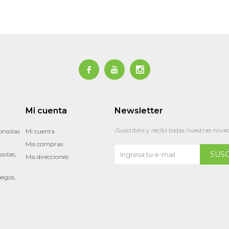



Mi cuenta
Newsletter
¡Suscribite y recibí todas nuestras nove
onsolas
Mi cuenta
Mis compras
SUS
solas,
Mis direcciones
uegos,