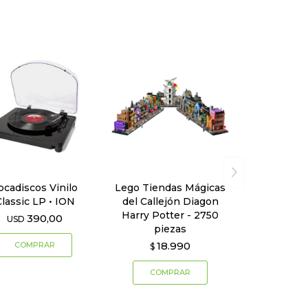
ocadiscos Vinilo
Lego Tiendas Mágicas
Classic LP • ION
del Callejón Diagon
Harry Potter - 2750
390,00
USD
piezas
18.990
$