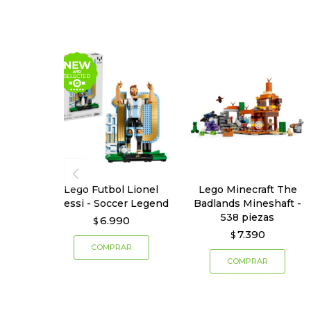
Lego Futbol Lionel
Lego Minecraft The
Messi - Soccer Legend
Badlands Mineshaft -
538 piezas
6.990
$
7.390
$