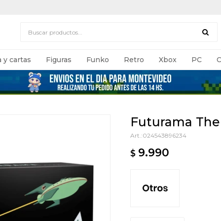
 y cartas
Figuras
Funko
Retro
Xbox
PC
C
Futurama The
024543896234
9.990
$