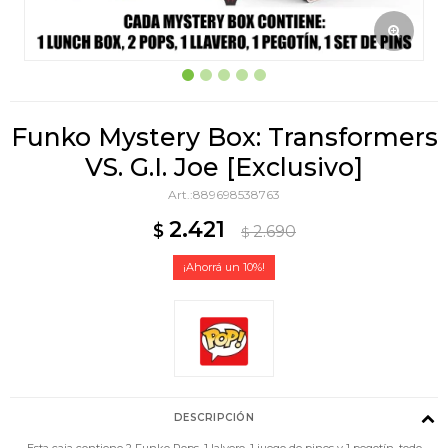
Funko Mystery Box: Transformers
VS. G.I. Joe [Exclusivo]
889698538763
2.421
$
2.690
$
10
DESCRIPCIÓN
Esta caja contiene 2 Funko Pops, 1 lalvero, 1 juego de pines y 1 pegotín, todo