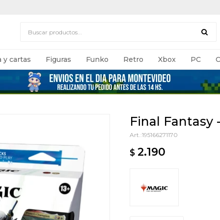
 y cartas
Figuras
Funko
Retro
Xbox
PC
C
Final Fantasy -
195166271170
2.190
$