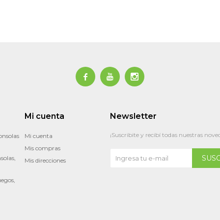



Mi cuenta
Newsletter
¡Suscribite y recibí todas nuestras nove
onsolas
Mi cuenta
Mis compras
SUS
solas,
Mis direcciones
uegos,