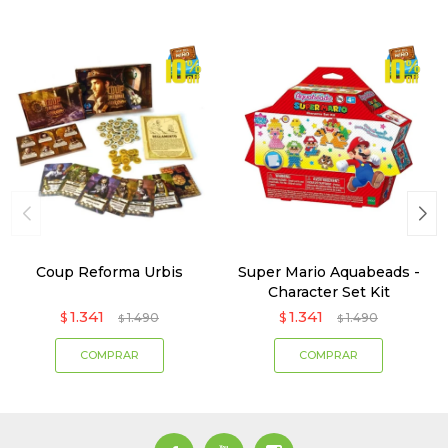
Coup Reforma Urbis
Super Mario Aquabeads -
Character Set Kit
1.341
1.341
$
1.490
$
1.490
$
$