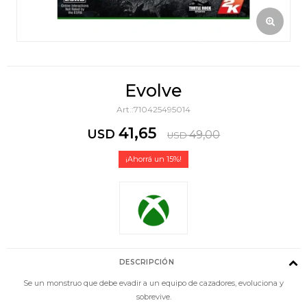
Evolve
710425495014
41,65
USD
49,00
USD
15
DESCRIPCIÓN
Se un monstruo que debe evadir a un equipo de cazadores, evoluciona y
sobrevive.