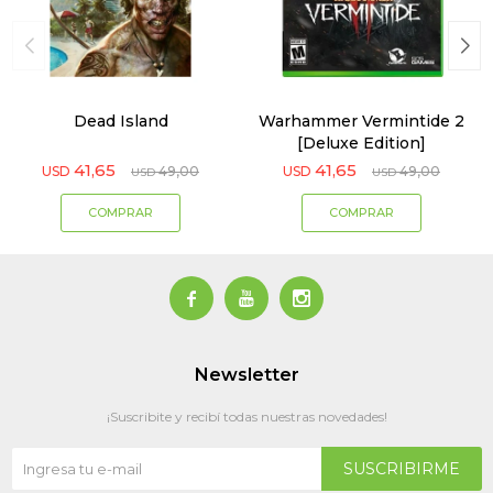
Dead Island
Warhammer Vermintide 2
[Deluxe Edition]
41,65
41,65
USD
49,00
USD
49,00
USD
USD



Newsletter
¡Suscribite y recibí todas nuestras novedades!
SUSCRIBIRME