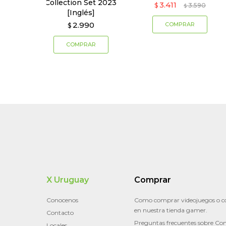
Collection Set 2023
3.411
$
3.590
$
[Inglés]
2.990
$
X Uruguay
Comprar
Conocenos
Como comprar videojuegos o c
en nuestra tienda gamer.
Contacto
Preguntas frecuentes sobre Con
Locales