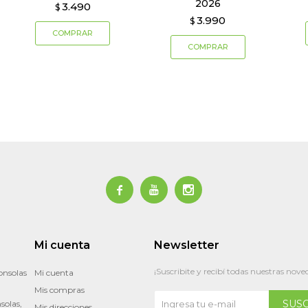
2026
3.490
$
3.990
$



Mi cuenta
Newsletter
¡Suscribite y recibí todas nuestras nove
onsolas
Mi cuenta
Mis compras
SUS
solas,
Mis direcciones