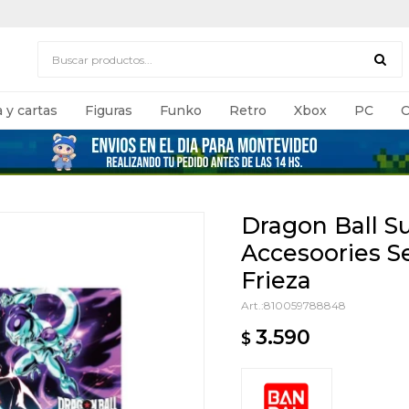
 y cartas
Figuras
Funko
Retro
Xbox
PC
C
Dragon Ball S
Accesoories Se
Frieza
810059788848
3.590
$