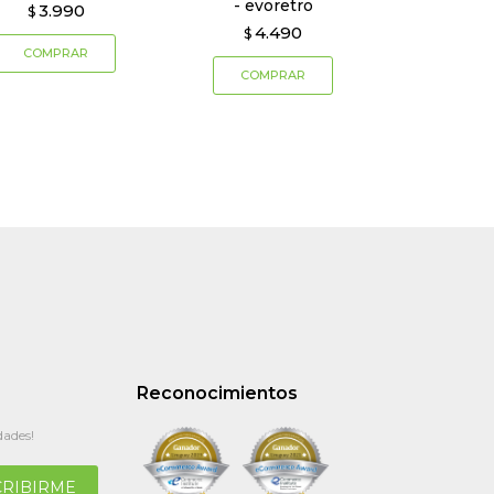
- evoretro
3.990
$
4.490
$
Reconocimientos
dades!
CRIBIRME