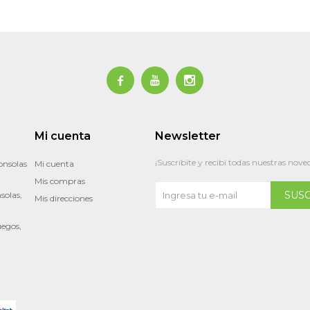



Mi cuenta
Newsletter
¡Suscribite y recibí todas nuestras nove
onsolas
Mi cuenta
Mis compras
SUS
solas,
Mis direcciones
uegos,