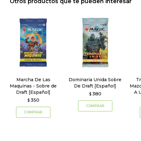
Otros productos que te pueden interesar
Marcha De Las
Dominaria Unida Sobre
Tr
Maquinas - Sobre de
De Draft [Español]
Mazo
Draft [Español]
A 
380
$
350
$