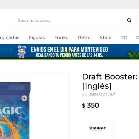
 y cartas
Figuras
Funko
Retro
Xbox
PC
C
Draft Booster
[Inglés]
195166207087
350
$